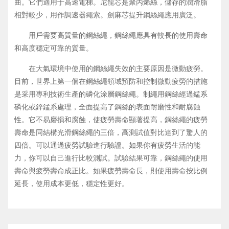
曲。它們適用于高速電梯。尼龍芯是聚丙烯絲，儲存的潤滑脂
相對較少，用作調速器繩索。劍麻芯提升鋼絲繩應用廣泛。
用戶需要高質量的鋼絲繩，鋼絲繩應具有較長的使用壽命
和高度穩定可靠的質量。
在大氣環境中使用的鋼絲繩失效的主要原因是微動疲勞。
目前，世界上第一個在鋼絲繩領域預防和控制微動疲勞的措施
是采用專利技術生產的磷化涂層鋼絲繩。制繩用鋼絲經過錳系
磷化或鋅錳系處理，全面提高了鋼絲的表面耐磨性和耐腐蝕
性。它不易磨損和腐蝕，使疲勞壽命顯著提高，鋼絲繩的疲勞
壽命是同結構光滑鋼絲繩的三倍，高測試值對比達到了驚人的
四倍。可以通過疲勞試驗進行驗證。如果你有疲勞生活的能
力，你可以自己進行比較測試。試驗結果可靠，鋼絲繩的使用
壽命與疲勞壽命成正比。如果疲勞壽命長，則使用壽命按比例
延長，使用成本更低，穩定性更好。