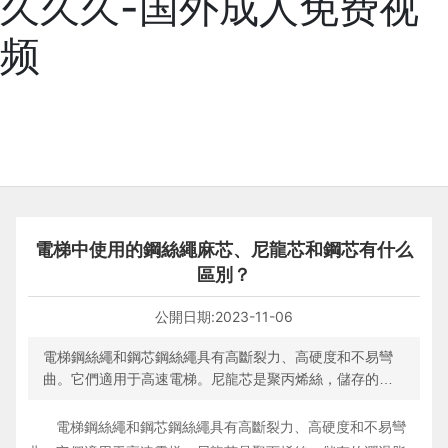
久久久-国外成人免费视
频
電梯中使用的鋼絲繩麻芯、尼龍芯和鋼芯有什么
區別？
公開日期:
2023-11-06
電梯鋼絲繩和鋼芯鋼絲繩具有高斷裂力、高硬度和不易彎
曲。它們適用于高速電梯。尼龍芯是聚丙烯絲，儲存的潤
滑脂相對較少，用作調速器繩索。劍麻芯提升鋼絲繩應用
廣泛。
電梯鋼絲繩和鋼芯鋼絲繩具有高斷裂力、高硬度和不易彎