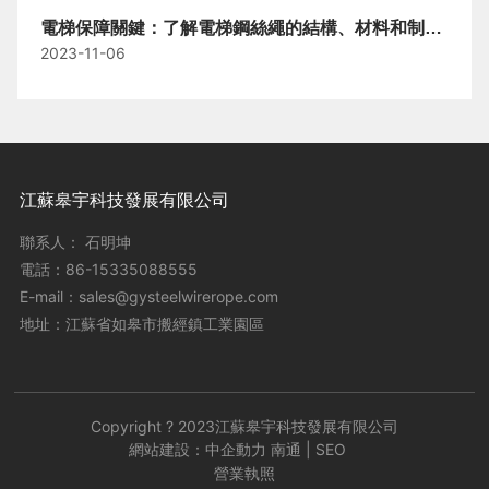
電梯保障關鍵：了解電梯鋼絲繩的結構、材料和制造
2023-11-06
工藝
江蘇皋宇科技發展有限公司
聯系人： 石明坤
電話：
86-15335088555
E-mail：
sales@gysteelwirerope.com
地址：江蘇省如皋市搬經鎮工業園區
Copyright ? 2023江蘇皋宇科技發展有限公司
網站建設：中企動力
南通
|
SEO
營業執照