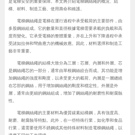
是電梯安全的重要保障。本文將介紹電梯鋼絲繩的概況、結
構、材料、制造工藝、使用壽命和維護。
電梯鋼絲繩是電梯在運行過程中承受載荷的主要部件，由
多股鋼絲組成。它的數量和直徑根據電梯需要承載的負載和高
度而變化。它承受電梯的整體重量，并在上升和下降過程中承
受諸如拉伸和彎曲應力的機械效應。因此，材料選擇和制造工
藝非常重要。
電梯鋼絲繩的結構大致分為三層：芯層、內層和外層。芯
是鋼絲繩芯的一部分，通常由單根鋼絲絞合而成。其功能是增
加鋼絲繩的強度和剛度，以承受更大的載荷。內層是一層纏繞
在芯部的鋼絲，用于增加鋼絲繩的剛度和穩定性。外層是外
層，通常由更細的鋼絲組成，增加了鋼絲繩的耐磨性和耐腐蝕
性。
電梯鋼絲繩的主要材料為優質碳素結構鋼，具有強度高、
耐磨、耐腐蝕等特點。此外，在一些特殊行業，如化學和食品
行業，還需要使用不銹鋼或其他特殊材料制造電梯鋼絲繩，以