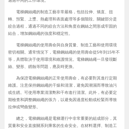
適應不同的工作環境。
電梯鋼絲繩的制造工藝非常嚴格，包括拉伸、矯直、扭
轉、預緊、上漿、熱處理和表面處理等多個階段。關鍵部分是
絞合過程，通過不同的絞合方法和角度在鋼絲之間形成牢固的
結合，增加鋼絲繩的強度和穩定性。
電梯鋼絲繩的使用壽命與自身質量、制造工藝和使用環境
密切相關。通常情況下，電梯鋼絲繩的使用壽命從5年到15年不
等，具體取決于使用環境和維護情況。電梯鋼絲繩一旦發現斷
絲、變形、銹蝕等問題，應及時更換。
為保證電梯鋼絲繩的正常使用壽命，有必要對其進行定期
維護。注意保持鋼絲繩的干燥和清潔，避免因潮濕而導致油污
或生銹。可使用專業清潔劑和干布進行清潔。此外，有必要定
期檢查和調整鋼絲繩的張力，以避免因過度松動或松緊而導致
拉伸或彎曲變形。
總之，電梯鋼絲繩是電梯運行中非常重要的組成部分，其
質量和安全直接關系到乘客的生命安全。在材料選擇、制造工